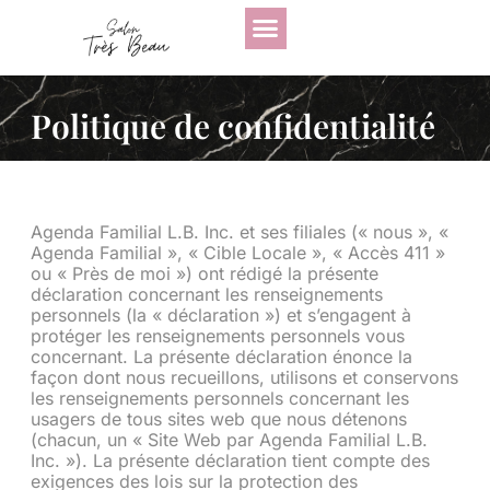
Politique de confidentialité
Agenda Familial L.B. Inc. et ses filiales (« nous », «
Agenda Familial », « Cible Locale », « Accès 411 »
ou « Près de moi ») ont rédigé la présente
déclaration concernant les renseignements
personnels (la « déclaration ») et s’engagent à
protéger les renseignements personnels vous
concernant. La présente déclaration énonce la
façon dont nous recueillons, utilisons et conservons
les renseignements personnels concernant les
usagers de tous sites web que nous détenons
(chacun, un « Site Web par Agenda Familial L.B.
Inc. »). La présente déclaration tient compte des
exigences des lois sur la protection des